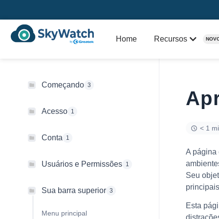
Home
Recursos
NOV
Começando
3
Ap
Acesso
1
< 1 mi
Conta
1
A página
ambiente
Usuários e Permissões
1
Seu objet
principai
Sua barra superior
3
Esta pági
Menu principal
distraçõ