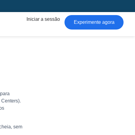
Iniciar a sessão
Experimente agora
 para
Centers).
os
 cheia, sem