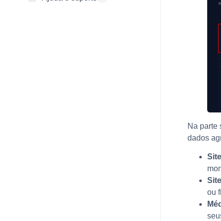
Na parte 
dados ag
Sit
mon
Sit
ou 
Méd
seu