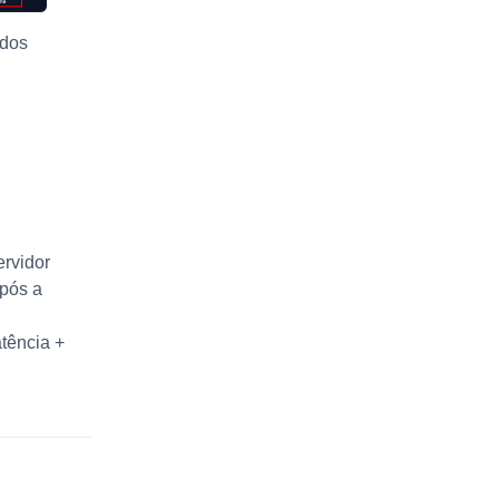
ados
ervidor
após a
tência +