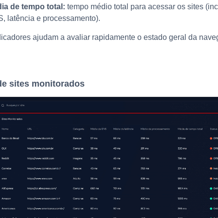
ia de tempo total:
tempo médio total para acessar os sites (in
, latência e processamento).
icadores ajudam a avaliar rapidamente o estado geral da nav
de sites monitorados