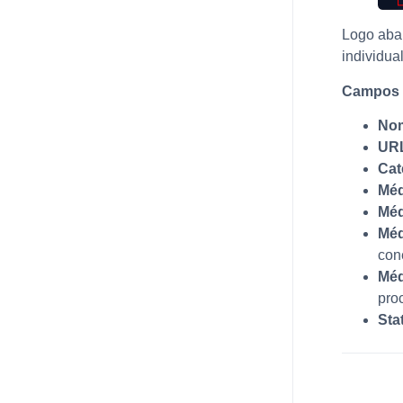
Logo abai
individua
Campos 
No
UR
Cat
Méd
Méd
Méd
con
Méd
pro
Sta