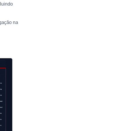
cluindo
egação na