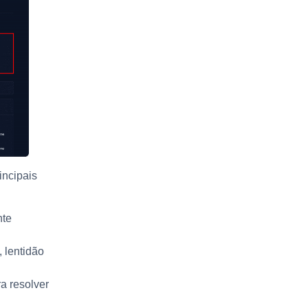
incipais
nte
 lentidão
a resolver