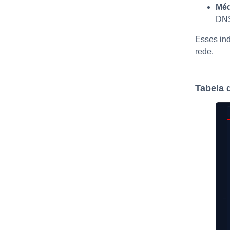
Méd
DNS
Esses ind
rede.
Tabela 