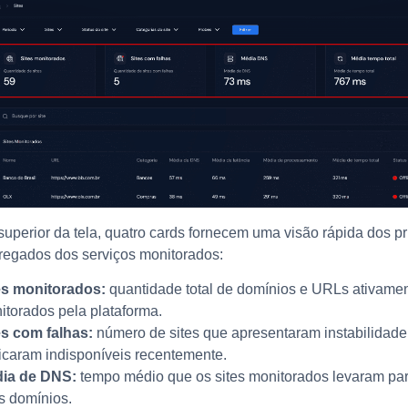
superior da tela, quatro cards fornecem uma visão rápida dos pr
regados dos serviços monitorados:
es monitorados:
quantidade total de domínios e URLs ativame
itorados pela plataforma.
es com falhas:
número de sites que apresentaram instabilidade,
ficaram indisponíveis recentemente.
ia de DNS:
tempo médio que os sites monitorados levaram par
s domínios.