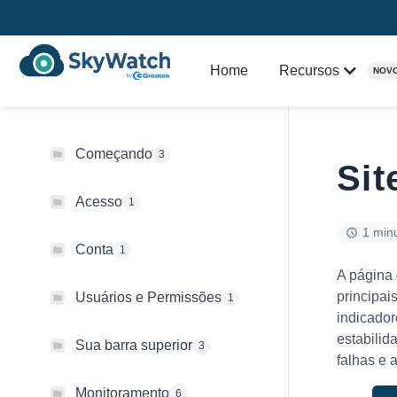
Home
Recursos
NOV
Começando
3
Sit
Acesso
1
1 minu
Conta
1
A página
principai
Usuários e Permissões
1
indicado
estabilid
Sua barra superior
3
falhas e 
Monitoramento
6